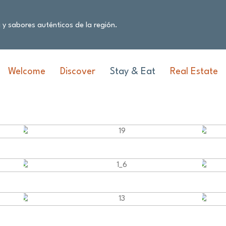
 y sabores auténticos de la región.
Welcome
Discover
Stay & Eat
Real Estate
Ahorita Food Truck